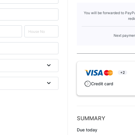
You will be forwarded to PayPa
redi
Next payment
+2
Credit card
SUMMARY
Due today