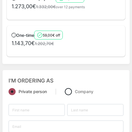
1.273,00€
1.332,00€
over 12 payments
One-time
59,00€ off
1.143,70€
1.202,70€
I'M ORDERING AS
Private person
Company