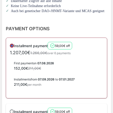
✓
Dauerhafter Zugriff auf alle Inhalte
✓
Keine Live-Teilnahme erforderlich
✓
Auch bei genetischer DAO-/HNMT-Variante und MCAS geeignet
PAYMENT OPTIONS
Installment payment
59,00€ off
1.207,00€
1.266,00€
over 6 payments
First payment
on
07.08.2026
152,00€
211,00€
Installments
from
07.09.2026
to
07.01.2027
211,00€
per month
Installment payment
59,00€ off