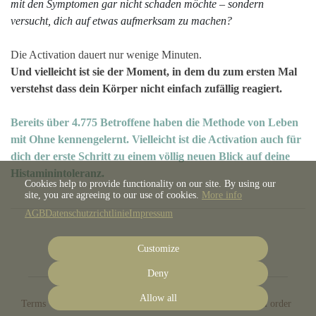
mit den Symptomen gar nicht schaden möchte – sondern
versucht, dich auf etwas aufmerksam zu machen?
Die Activation dauert nur wenige Minuten.
Und vielleicht ist sie der Moment, in dem du zum ersten Mal
verstehst dass dein Körper nicht einfach zufällig reagiert.
Bereits über 4.775 Betroffene haben die Methode von Leben
mit Ohne kennengelernt. Vielleicht ist die Activation auch für
dich der erste Schritt zu einem völlig neuen Blick auf deine
Histaminintoleranz.
Cookies help to provide functionality on our site. By using our
site, you are agreeing to our use of cookies.
More info
AGB
Datenschutzrichtlinie
Impressum
Customize
Deny
Allow all
Terms
Privacy
Imprint
Cancel subscription
Cancel order